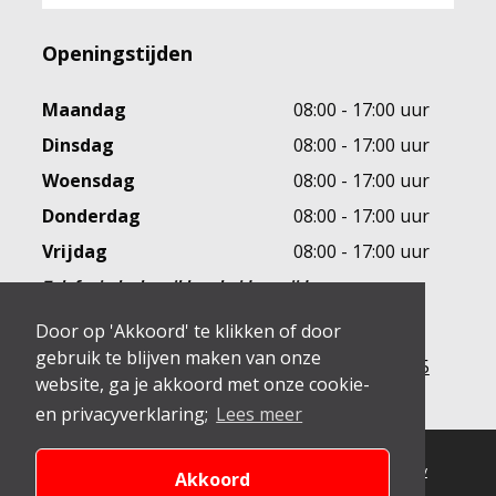
Openingstijden
Maandag
08:00 - 17:00 uur
Dinsdag
08:00 - 17:00 uur
Woensdag
08:00 - 17:00 uur
Donderdag
08:00 - 17:00 uur
Vrijdag
08:00 - 17:00 uur
Telefonische bereikbaarheid op vrijdag:
08:00 - 12:00 uur
Door op 'Akkoord' te klikken of door
gebruik te blijven maken van onze
Spoed
010 - 455 21 55
website, ga je akkoord met onze cookie-
en privacyverklaring;
Lees meer
© 2026 Tjan Tandheelkunde | Website by
The Dare Company
Akkoord